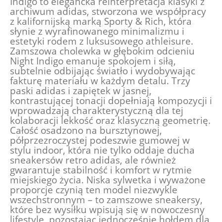
Indigo to elegancka reinterpretacja klasyki z
archiwum adidas, stworzona we współpracy
z kalifornijską marką Sporty & Rich, która
słynie z wyrafinowanego minimalizmu i
estetyki rodem z luksusowego athleisure.
Zamszowa cholewka w głębokim odcieniu
Night Indigo emanuje spokojem i siłą,
subtelnie odbijając światło i wydobywając
fakturę materiału w każdym detalu. Trzy
paski adidas i zapiętek w jasnej,
kontrastującej tonacji dopełniają kompozycji i
wprowadzają charakterystyczną dla tej
kolaboracji lekkość oraz klasyczną geometrię.
Całość osadzono na bursztynowej,
półprzezroczystej podeszwie gumowej w
stylu indoor, która nie tylko oddaje ducha
sneakersów retro adidas, ale również
gwarantuje stabilność i komfort w rytmie
miejskiego życia. Niska sylwetka i wyważone
proporcje czynią ten model niezwykle
wszechstronnym – to zamszowe sneakersy,
które bez wysiłku wpisują się w nowoczesny
lifestyle, pozostając jednocześnie hołdem dla