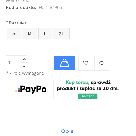
Fear of God
F0E1-84966
Kod produktu:
*
Rozmiar:
S
M
L
XL
*
- Pole wymagane
Opis