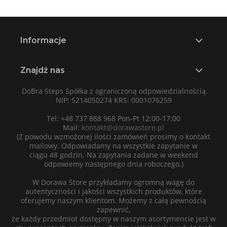
Informacje
Znajdź nas
DoBra Steps Spółka z ograniczoną odpowiedzialnością.
NIP: 5214050274 KRS: 0001076259
Tel: +48 737 888 968 Pon-Pt 12:00-17:00
Mail:
kontakt@dorawastore.pl
(Z powodu wzmożonej ilości zamówień prosimy o kontakt
mailowy. Odpowiadamy na wszystkie zapytanie w
ciągu 48 godzin. Na zapytania zadane w weekend
odpowiemy następnego dnia roboczego.)
W Dorawa Store przykładamy ogromną wagę do
autentyczności i jakości wszystkich produktów, które
oferujemy naszym klientom. Możemy z całą pewnością
zapewnić,
że każdy przedmiot dostępny w naszym asortymencie jest w