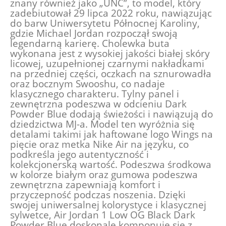
znany również jako „UNC”, to model, który
zadebiutował 29 lipca 2022 roku, nawiązując
do barw Uniwersytetu Północnej Karoliny,
gdzie Michael Jordan rozpoczął swoją
legendarną karierę. Cholewka buta
wykonana jest z wysokiej jakości białej skóry
licowej, uzupełnionej czarnymi nakładkami
na przedniej części, oczkach na sznurowadła
oraz bocznym Swooshu, co nadaje
klasycznego charakteru. Tylny panel i
zewnętrzna podeszwa w odcieniu Dark
Powder Blue dodają świeżości i nawiązują do
dziedzictwa MJ-a. Model ten wyróżnia się
detalami takimi jak haftowane logo Wings na
pięcie oraz metka Nike Air na języku, co
podkreśla jego autentyczność i
kolekcjonerską wartość. Podeszwa środkowa
w kolorze białym oraz gumowa podeszwa
zewnętrzna zapewniają komfort i
przyczepność podczas noszenia. Dzięki
swojej uniwersalnej kolorystyce i klasycznej
sylwetce, Air Jordan 1 Low OG Black Dark
Powder Blue doskonale komponuje się z