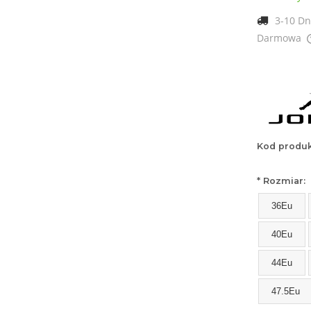
3-10 Dn
Darmowa
Cena nie zawiera ewentualnych kosztów
płatności
Kod produk
*
Rozmiar:
36Eu
40Eu
44Eu
47.5Eu