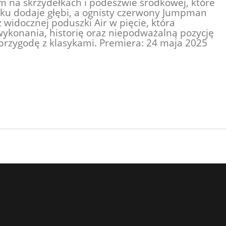
 na skrzydełkach i podeszwie środkowej, które
yku dodaje głębi, a ognisty czerwony Jumpman
widocznej poduszki Air w pięcie, która
wykonania, historię oraz niepodważalną pozycję
ą przygodę z klasykami. Premiera: 24 maja 2025