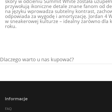
skóry w odcieniu Summit White została uzupełn
przywołują ikoniczne detale znane fanom od de
na języku wprowadza subtelny kontrast, zachowu
odpowiada za wygodę i amortyzację. Jordan 4 W
w sneakerowej kulturze – idealny zarówno dla k
roku.
Dlaczego warto u nas kupować?
Informacje
FAQ