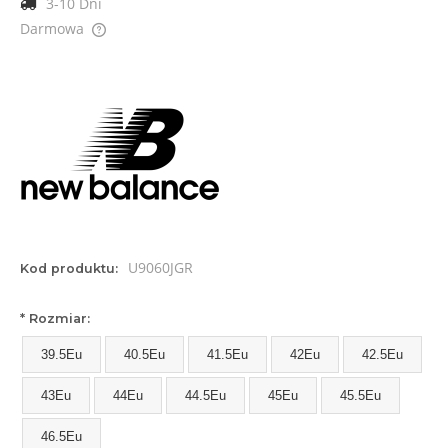
3-10 Dni
Darmowa
Cena nie zawiera ewentualnych kosztów płatności
U9060JGR
Kod produktu:
*
Rozmiar:
39.5Eu
40.5Eu
41.5Eu
42Eu
42.5Eu
43Eu
44Eu
44.5Eu
45Eu
45.5Eu
46.5Eu