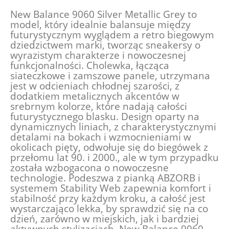
New Balance 9060 Silver Metallic Grey to
model, który idealnie balansuje między
futurystycznym wyglądem a retro biegowym
dziedzictwem marki, tworząc sneakersy o
wyrazistym charakterze i nowoczesnej
funkcjonalności. Cholewka, łącząca
siateczkowe i zamszowe panele, utrzymana
jest w odcieniach chłodnej szarości, z
dodatkiem metalicznych akcentów w
srebrnym kolorze, które nadają całości
futurystycznego blasku. Design oparty na
dynamicznych liniach, z charakterystycznymi
detalami na bokach i wzmocnieniami w
okolicach pięty, odwołuje się do biegówek z
przełomu lat 90. i 2000., ale w tym przypadku
została wzbogacona o nowoczesne
technologie. Podeszwa z pianką ABZORB i
systemem Stability Web zapewnia komfort i
stabilność przy każdym kroku, a całość jest
wystarczająco lekka, by sprawdzić się na co
dzień, zarówno w miejskich, jak i bardziej
aktywnych stylizacjach. New Balance 9060