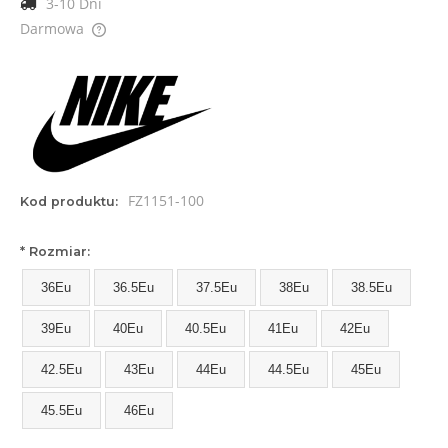
3-10 Dni
Darmowa
Cena nie zawiera ewentualnych kosztów płatności
FZ1151-100
Kod produktu:
*
Rozmiar:
36Eu
36.5Eu
37.5Eu
38Eu
38.5Eu
39Eu
40Eu
40.5Eu
41Eu
42Eu
42.5Eu
43Eu
44Eu
44.5Eu
45Eu
45.5Eu
46Eu