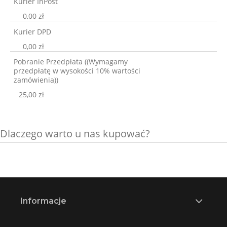
Kurier InPost
0,00 zł
Kurier DPD
0,00 zł
Pobranie Przedpłata
((Wymagamy
przedpłatę w wysokości 10% wartości
zamówienia))
25,00 zł
Dlaczego warto u nas kupować?
Informacje