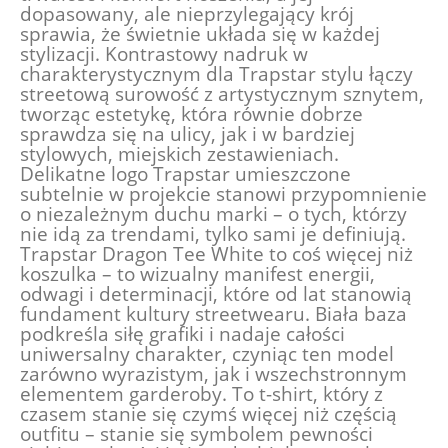
dopasowany, ale nieprzylegający krój
sprawia, że świetnie układa się w każdej
stylizacji. Kontrastowy nadruk w
charakterystycznym dla Trapstar stylu łączy
streetową surowość z artystycznym sznytem,
tworząc estetykę, która równie dobrze
sprawdza się na ulicy, jak i w bardziej
stylowych, miejskich zestawieniach.
Delikatne logo Trapstar umieszczone
subtelnie w projekcie stanowi przypomnienie
o niezależnym duchu marki – o tych, którzy
nie idą za trendami, tylko sami je definiują.
Trapstar Dragon Tee White to coś więcej niż
koszulka – to wizualny manifest energii,
odwagi i determinacji, które od lat stanowią
fundament kultury streetwearu. Biała baza
podkreśla siłę grafiki i nadaje całości
uniwersalny charakter, czyniąc ten model
zarówno wyrazistym, jak i wszechstronnym
elementem garderoby. To t-shirt, który z
czasem stanie się czymś więcej niż częścią
outfitu – stanie się symbolem pewności