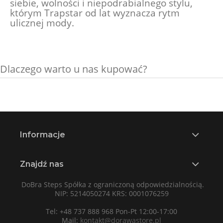
siebie, wolności i niepodrabialnego stylu,
którym Trapstar od lat wyznacza rytm
ulicznej mody.
Dlaczego warto u nas kupować?
Informacje
Znajdź nas
DoBra Steps Spółka z ograniczoną odpowiedzialnością.
NIP: 5214050274 KRS: 0001076259
Tel: +48 737 888 968 Pon-Pt 12:00-17:00
Mail:
kontakt@dorawastore.pl