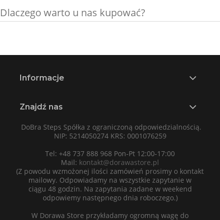
Dlaczego warto u nas kupować?
Informacje
Znajdź nas
DoBra Steps Spółka z ograniczoną odpowiedzialnością.
NIP: 5214050274 KRS: 0001076259
Tel: +48 737 888 968 Pon-Pt 12:00-17:00
Mail:
kontakt@dorawastore.pl
(Z powodu wzmożonej ilości zamówień prosimy o kontakt
mailowy. Odpowiadamy na wszystkie zapytanie w
ciągu 48 godzin. Na zapytania zadane w weekend
odpowiemy następnego dnia roboczego.)
W Dorawa Store przykładamy ogromną wagę do