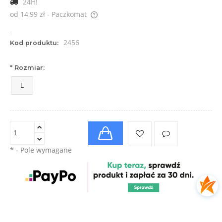
24H!
od 14,99 zł
- Paczkomat
Cena nie zawiera ewentualnych kosztów płatności
-
2456
Kod produktu:
*
Rozmiar:
L
*
- Pole wymagane