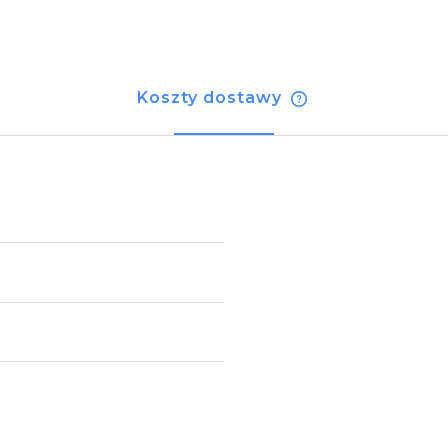
Koszty dostawy
Cena nie zawiera
kosztów płatnośc