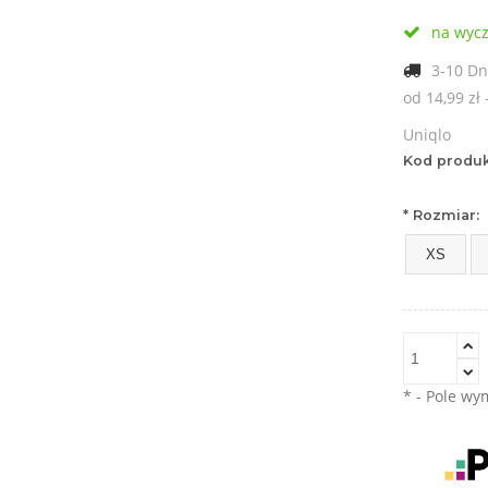
na wyc
3-10 Dn
od 14,99 zł
Uniqlo
Cena nie zawiera ewentualn
Kod produk
płatności
*
Rozmiar:
XS
*
- Pole w