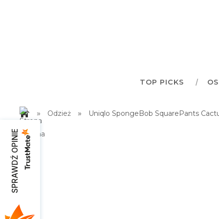
TOP PICKS
OS
»
»
Odzież
Uniqlo SpongeBob SquarePants Cactus
SPRAWDŹ OPINIE