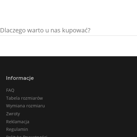
Dlaczego warto u nas kupować?
Informacje
FAQ
Tabela rozmiarów
Wymiana rozmiaru
Zwroty
Reklamacja
Regulamin